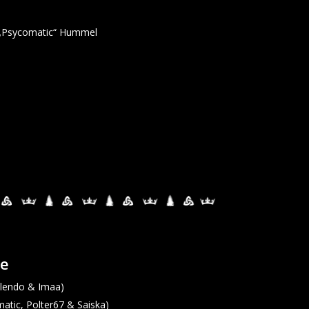
„Psycomatic“ Hummel
te
lendo & Imaa)
atic, Polter67 & Saiska)