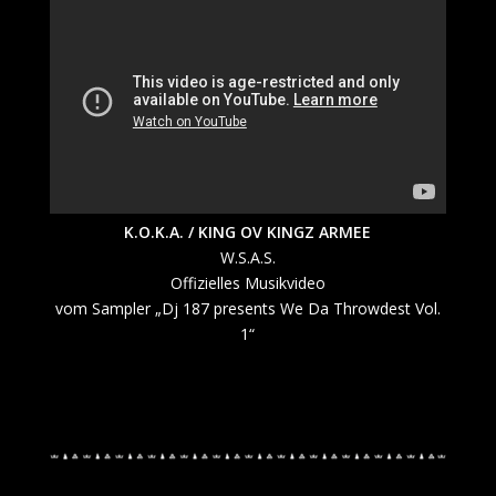
K.O.K.A. / KING OV KINGZ ARMEE
W.S.A.S.
O
ffizielles Musikvideo
vom Sampler „Dj 187 presents We Da Throwdest Vol.
1“