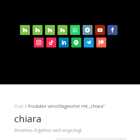
Start
/ Produkte verschlagwortet mit „chiara“
chiara
Einzelnes Ergebnis wird angezeigt