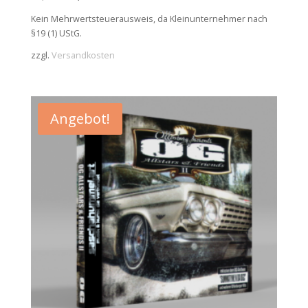
Preis
Preis
Kein Mehrwertsteuerausweis, da Kleinunternehmer nach
war:
ist:
§19 (1) UStG.
15,00 €
12,00 €.
zzgl.
Versandkosten
Angebot!