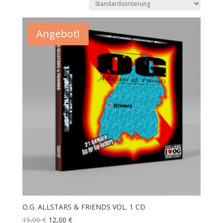
Angebot!
O.G. ALLSTARS & FRIENDS VOL. 1 CD
Ursprünglicher
Aktueller
15,00
€
12,00
€