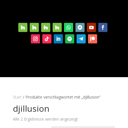
Start
/ Produkte verschlagwortet mit „djillusion“
djillusion
Alle 2 Ergebnisse werden angezeigt