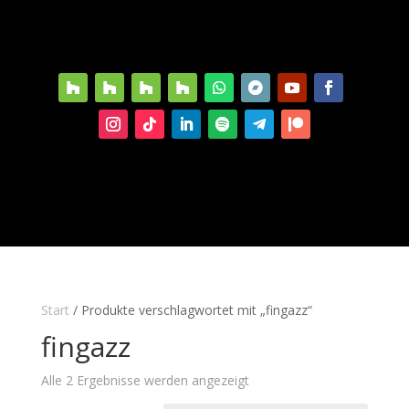
Start
/ Produkte verschlagwortet mit „fingazz“
fingazz
Alle 2 Ergebnisse werden angezeigt