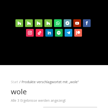
Start
/ Produkte verschlagwortet mit „wole“
wole
Alle 3 Ergebnisse werden angezeigt