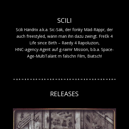
SCILI
Scili Händrix a.k.a. Sic-Säk, der fonky Mäd-Räppr, der
auch freestyled, wänn man ihn dazu zwingt. FreEk 4
Life since Birth – Raedy 4 Rapoluzion,
HNC-agency-Agent auf g-raimr Mission, b.b.a. Space-
Age-MultiTalänt m falschn Film, Biatsch!
RELEASES