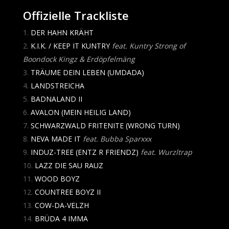
Offizielle Trackliste
DER HAHN KRÄHT
K.I.K. / KEEP IT KUNTRY
feat. Kuntry Strong of
Boondock Kingz & Erdöpfelmäng
TRÄUME DEIN LEBEN (UMDADA)
LANDSTREICHA
BADNALAND II
AVALON (MEIN HEILIG LAND)
SCHWARZWALD FRITENITE (WRONG TURN)
NEVA MADE IT
feat. Bubba Sparxxx
INDUZ-TREE (ENTZ R FRIENDZ)
feat. Wurzltrap
LAZZ DIE SAU RAUZ
WOOD BOYZ
COUNTREE BOYZ II
COW-DA-VELZH
BRÜDA 4 IMMA